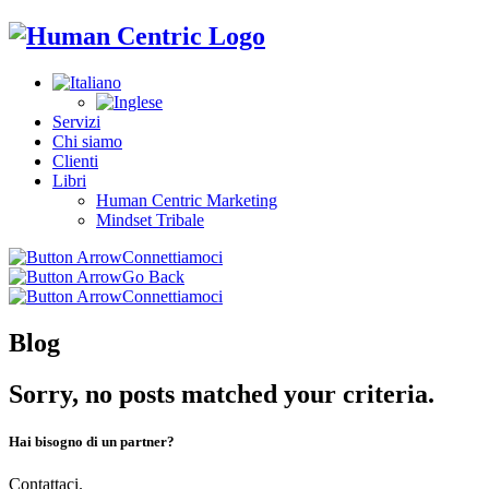
Servizi
Chi siamo
Clienti
Libri
Human Centric Marketing
Mindset Tribale
Connettiamoci
Go Back
Connettiamoci
Blog
Sorry, no posts matched your criteria.
Hai bisogno di un partner?
Contattaci.