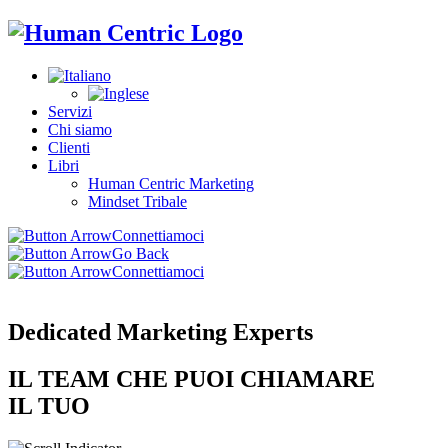
Servizi
Chi siamo
Clienti
Libri
Human Centric Marketing
Mindset Tribale
Connettiamoci
Go Back
Connettiamoci
Dedicated
Marketing Experts
IL TEAM CHE PUOI CHIAMARE
IL TUO